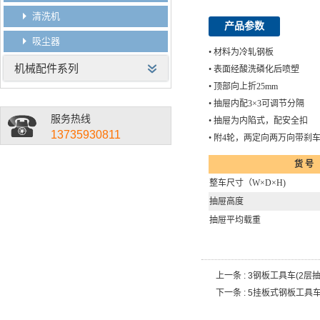
清洗机
产品参数
吸尘器
• 材料为冷轧钢板
机械配件系列
• 表面经酸洗磷化后喷塑
• 顶部向上折25mm
• 抽屉内配3×3可调节分隔
服务热线
• 抽屉为内陷式，配安全扣
13735930811
• 附4轮，两定向两万向带刹
货 号
整车尺寸（W×D×H)
抽屉高度
抽屉平均载重
上一条 :
3钢板工具车(2层抽
下一条 :
5挂板式钢板工具