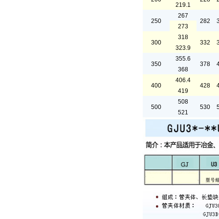
219.1
267
250
282
273
318
300
332
323.9
355.6
350
378
368
406.4
400
428
419
508
500
530
521