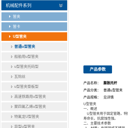
机械配件系列
管夹
管卡
U型管夹
普通u型管夹
船舶用u型管夹
u型管夹托码型
产品参数
瓦钩丝
产品名称：
膨胀托杆
u型管夹垫板型
产品分类：
普通u型管夹
高速铁路用u型管夹
产品规格：
见详情
U型管夹
聚四氟乙烯u型管夹
一、概述
U型管夹
用于固定管路，特
特氟龙U型管夹
寿命长，抗腐蚀性强。
二、主要技术参数
异型u型管夹