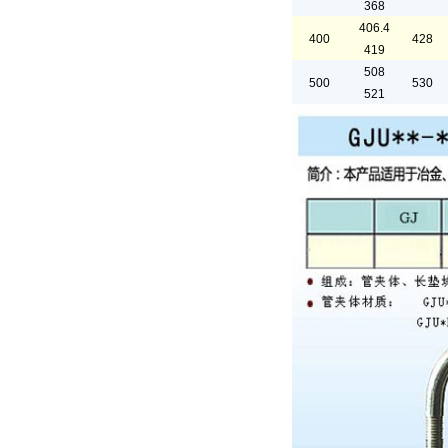
368
406.4
400
428
419
508
500
530
521