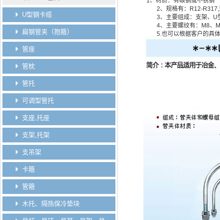
1、材质：有碳钢或不锈钢
2、规格有：R12-R317,
U型钢卡缆
3、主要组成：支架、U
4、主要螺纹有：M8、M10、
扁钢管夹（抱箍）
5.也可以根据客户的具体
管座
管枕
管托
可调型管托
支座,托座
支架,托架
支吊架
卡箍
管箍
木托、隔热保冷垫块