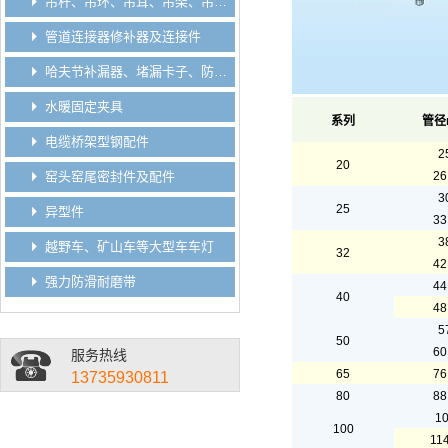
吊杆、吊环、吊耳、吊架、吊钩、吊板垫板
管道连接器修补器及连接件
哈夫节补漏器、堵漏卡子、防脱卡子、分水卡子
水暖固定夹具
系列
管径
电缆桥架型钢配件
2
20
窑头窑尾密封件及配件
26
3
25
异型件
33
3
越野车、矿山车等大型车车灯
32
42
强力防滑耐磨带
44
40
48
5
50
60
服务热线
65
76
13735930811
80
88
1
100
114