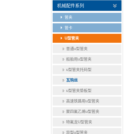
机械配件系列
管夹
管卡
U型管夹
普通u型管夹
船舶用u型管夹
u型管夹托码型
瓦钩丝
u型管夹垫板型
高速铁路用u型管夹
聚四氟乙烯u型管夹
特氟龙U型管夹
异型u型管夹