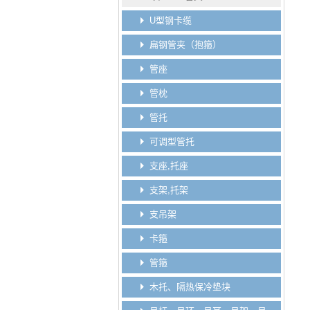
U型钢卡缆
扁钢管夹（抱箍）
管座
管枕
管托
可调型管托
支座,托座
支架,托架
支吊架
卡箍
管箍
木托、隔热保冷垫块