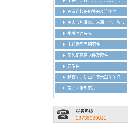
吊杆、吊环、吊耳、吊架、吊钩、吊板垫板
管道连接器修补器及连接件
哈夫节补漏器、堵漏卡子、防脱卡子、分水卡子
水暖固定夹具
电缆桥架型钢配件
窑头窑尾密封件及配件
异型件
越野车、矿山车等大型车车灯
强力防滑耐磨带
服务热线
13735930811