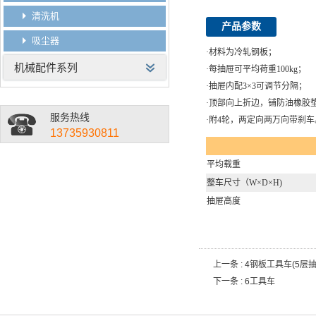
清洗机
产品参数
吸尘器
·
材料为冷轧钢板；
机械配件系列
·
每抽屉可平均荷重100kg；
·
抽屉内配3×3可调节分隔；
·
顶部向上折边，铺防油橡胶
服务热线
·
附4轮，两定向两万向带刹车
13735930811
平均载重
整车尺寸（W×D×H)
抽屉高度
上一条 :
4钢板工具车(5层抽
下一条 :
6工具车